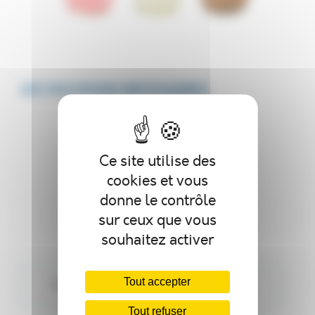
LES SOLUTIONS NÉCESSAIRES
Autoclave ACB
Ce site utilise des
cookies et vous
Autoclave ACBV
donne le contrôle
sur ceux que vous
souhaitez activer
Autoclave ACCT
Tout accepter
Autoclave ACP
Steripilot
Tout refuser