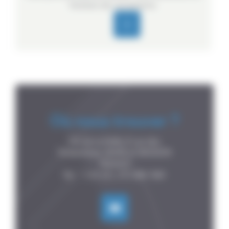
fonction de vos besoins.
Où nous trouver ?
P.A de la Forêt, 8 rue des

Fontenelles, 44140 LE BIGNON

FRANCE
