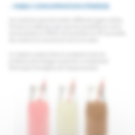
– FAIBLE CONSOMMATION D’ÉNERGIE.
Les machines peuvent traiter différents types, tailles,
formes et matériaux tels que les bouteilles en verre,
les bouteilles en PEHD, les bouteilles en PP, les boîtes
de conserve en aluminium et/ou en acier.
La rotation axiale lente et constante évite les
protéines de brûlage et permet un traitement
thermique homogène de chaque produit.