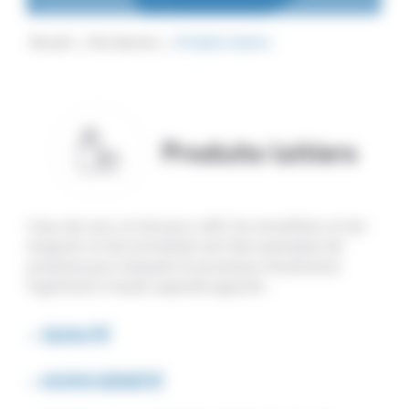
Accueil
Vos besoins
Produits laitiers
Produits laitiers
L’eau de coco, le lait pour café, les smoothies, le lait
évaporé, le lait aromatisé sont des exemples de
produits pour lesquels le processus d’autoclave
Hydrolock à haute capacité apporte.. :
– QUALITÉ
– HOMOGÉNÉITÉ