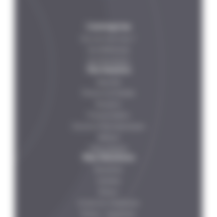
L’entreprise
Qui sommes-nous ?
Nos Références
Nos Partenaires
Vos besoins
Légumes
Poissons et Viandes
Boissons
Produits laitiers
Solutions Pharmaceutiques
Petfood
Plats préparés
Nos Solutions
Bouteilles
Canettes
Bocaux
Conserves métalliques
Poches – barquettes