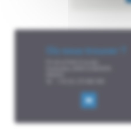
Où nous trouver ?
P.A de la Forêt, 8 rue des

Fontenelles, 44140 LE BIGNON

FRANCE
