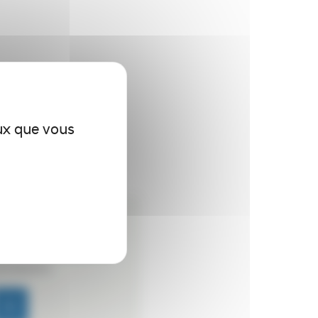
eux que vous
U SUR MESURE
er votre autoclave en
os besoins.