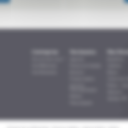
L’entreprise
Vos besoins
Nos Solu
Qui sommes-nous ?
Légumes
Bouteilles
Nos Références
Poissons et Viandes
Canettes
Nos Partenaires
Boissons
Bocaux
Produits laitiers
Conserves m
Solutions
Poches – bar
Pharmaceutiques
Steripilot
Petfood
Steribar HPP
Plats préparés