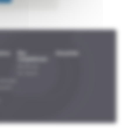
tions
Nos
Actualités
Compétences
Nos Services
Sur-mesure
étalliques
quettes