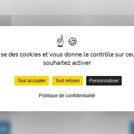
lise des cookies et vous donne le contrôle sur c
souhaitez activer
Tout accepter
Tout refuser
Personnaliser
 UNE QUESTION
NOUS CRÉONS D
Politique de confidentialité
information complémentaire,
Nous pouvons personnalis
tez-nous.
fonction de v