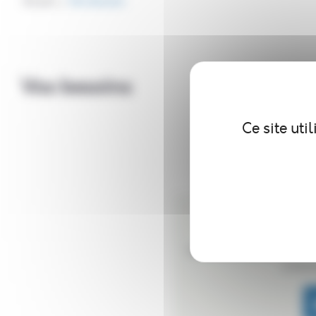
Accueil
Vos besoins
Vos besoins
Ce site uti
UN BESOIN ?
Vous avez besoin d’une 
contac