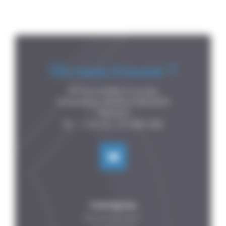
Où nous trouver ?
P.A de la Forêt, 8 rue des

Fontenelles, 44140 LE BIGNON

FRANCE

L’entreprise
Qui sommes-nous ?