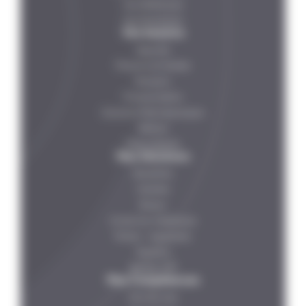
Nos Références
Nos Partenaires
Vos besoins
Légumes
Poissons et Viandes
Boissons
Produits laitiers
Solutions Pharmaceutiques
Petfood
Plats préparés
Nos Solutions
Bouteilles
Canettes
Bocaux
Conserves métalliques
Poches – barquettes
Steripilot
Steribar HPP
Nos Compétences
Nos Services