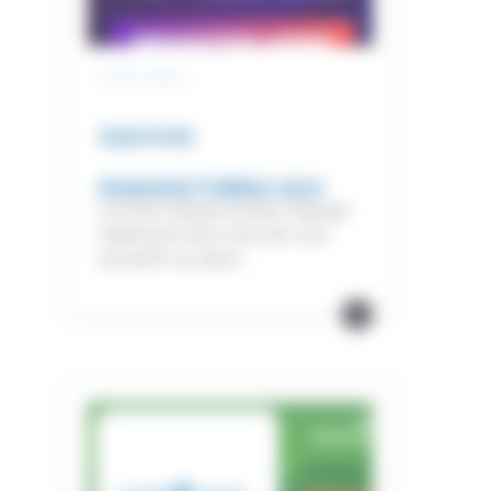
14/10/2025
GULFOOD
MANUFACTURING 2025
Comme chaque année, l’équipe
Hydrolock sera ravie de vous
accueillir au salon...