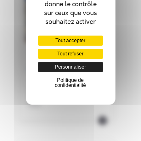
donne le contrôle
sur ceux que vous
souhaitez activer
Tout accepter
14/05/2024
Tout refuser
Personnaliser
PROPAK ASIA 2024
Politique de
Cette année Hydrolock fête
confidentialité
l’installation de son 150ème
Stérilisateur Hydrolock Continu
Nous...