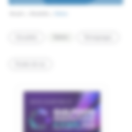
Accueil
Actualités
Salons
Salons
Actualités
Témoignages
Etudes de cas