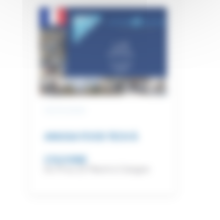
29/01/2024
ANUGA FOOD TECH À
COLOGNE
Du 19 au 22 March à Cologne