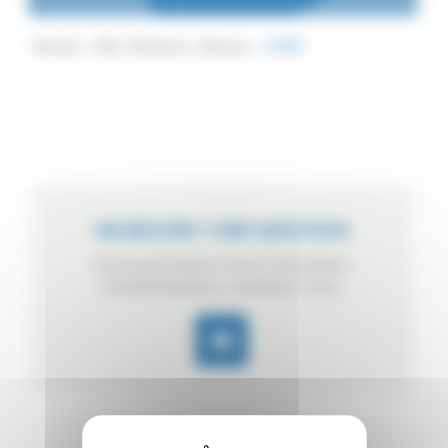
Accueil
Nos Solutions
Bocaux
ACBV
UN BESOIN ? UNE QUESTION
Vous avez besoin d’une information
complémentaire, contactez-nous.