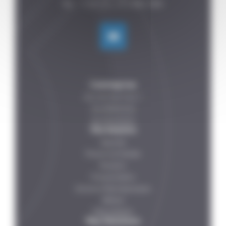
L’entreprise
Qui sommes-nous ?
Nos Références
Nos Partenaires
Vos besoins
Légumes
Poissons et Viandes
Boissons
Produits laitiers
Solutions Pharmaceutiques
Petfood
Plats préparés
Nos Solutions