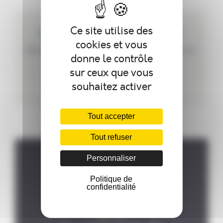
Ce site utilise des
NOUS CRÉONS DU SUR MESURE
cookies et vous
Nous pouvons personnaliser votre autoclave en
donne le contrôle
fonction de vos besoins.
sur ceux que vous
souhaitez activer
Tout accepter
Tout refuser
Personnaliser
Où nous trouver ?
Politique de
confidentialité
P.A de la Forêt, 8 rue des

Fontenelles, 44140 LE BIGNON

FRANCE
