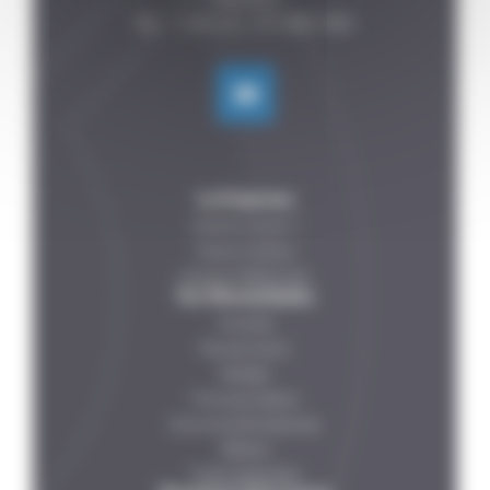
La Empresa
Quiénes somos ?
Nuestros Socios
Nuestras Referencias
Tus Necesidades
Verduras
Pescado-carne
Bebidas
Productos lácteos
Soluciónes farmacéuticas
Petfood
Pratos preparados