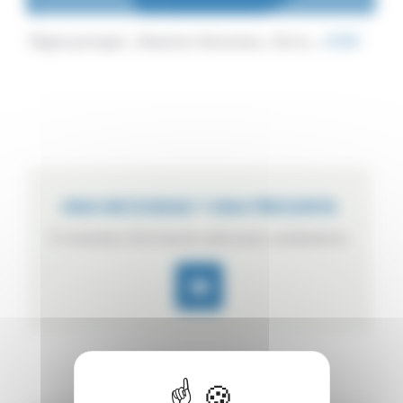
Página principal
Nuestras Soluciones
Tarros
ACBV
UNA NECESIDAD ? UNA PREGUNTA
Si necesita información adicional, contáctenos.