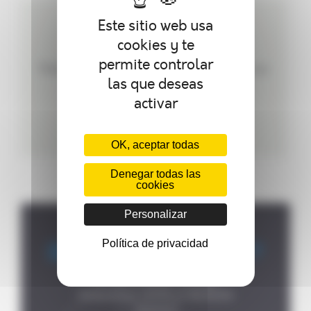
Este sitio web usa
CREAMOS PRODUCTOS
cookies y te
PERSONALIZADOS
permite controlar
Podemos personalizar su autoclave según sus
las que deseas
necesidades.
activar
OK, aceptar todas
Denegar todas las
cookies
Personalizar
Política de privacidad
Dónde encontrarnos ?
P.A de la Forêt, 8 rue des

Fontenelles, 44140 LE BIGNON

FRANCE
