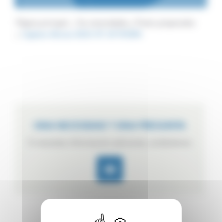
Página principal
Tus necesidades
Pratos preparados
Capture d’écran 2023-07-24 105816
UNA NECESIDAD ? UNA PREGUNTA
Si necesita información adicional, contáctenos.