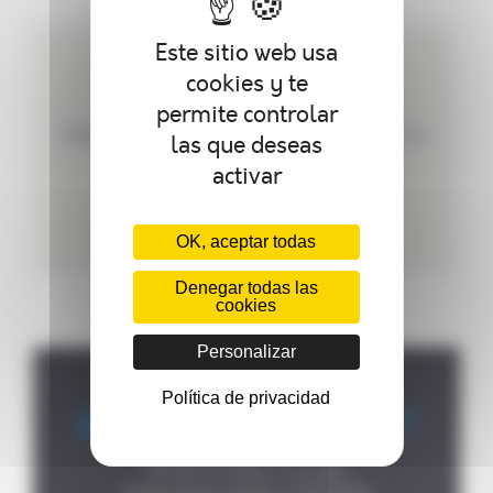
Este sitio web usa
CREAMOS PRODUCTOS
cookies y te
PERSONALIZADOS
permite controlar
Podemos personalizar su autoclave según sus
las que deseas
necesidades.
activar
OK, aceptar todas
Denegar todas las
cookies
Personalizar
Política de privacidad
Dónde encontrarnos ?
P.A de la Forêt, 8 rue des
