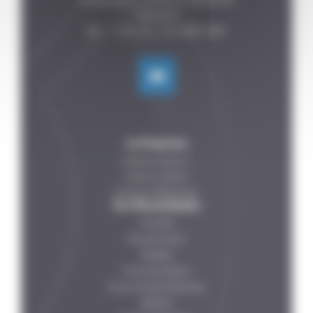
Fontenelles, 44140 LE BIGNON

FRANCE

La Empresa
Quiénes somos ?
Nuestros Socios
Nuestras Referencias
Tus Necesidades
Verduras
Pescado-carne
Bebidas
Productos lácteos
Soluciónes farmacéuticas
Petfood