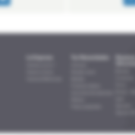
La Empresa
Tus Necesidades
Nuestra
Solucio
Quiénes somos ?
Verduras
Botellas
Nuestros Socios
Pescado-carne
Conservas
Nuestras Referencias
Bebidas
Tarros
Productos lácteos
Bolsas – B
Soluciónes farmacéuticas
Latas
Petfood
Steripilot
Pratos preparados
Steribar HP