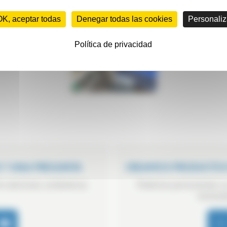
OK, aceptar todas
Denegar todas las cookies
Personaliz
Política de privacidad
 ? UNA PREGUNTA
CREAMOS PRODUCTOS
n adicional, contáctenos.
Podemos personalizar su
necesid