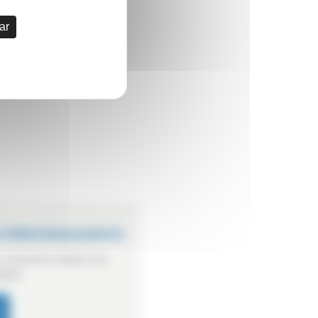
ar
 PERSONALIZADOS
 autoclave según sus
ades.