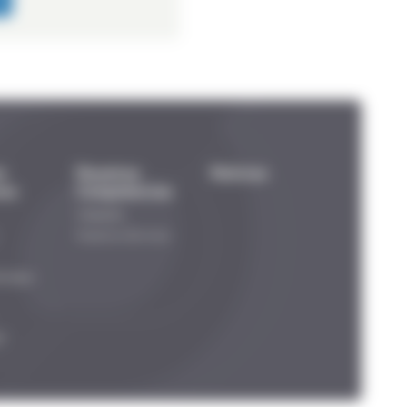
s
Nuestras
Noticias
nes
Competencias
Adaptado
Nuestros Servicios
andejas
P