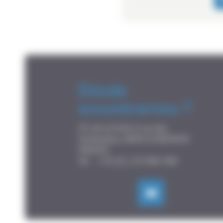
Dónde
encontrarnos ?
P.A de la Forêt, 8 rue des

Fontenelles, 44140 LE BIGNON

FRANCE
