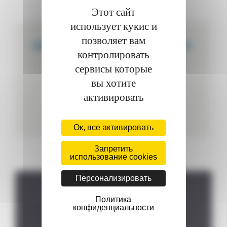
Этот сайт
использует кукис и
позволяет вам
МЫ СОЗДАЕМ ИНДИВИДУАЛЬНЫЕ
контролировать
ПРОДУКТЫ
сервисы которые
Мы можем настроить ваш автоклав в
вы хотите
соответствии с вашими потребностями.
активировать
Ок, все активировать
Запретить
использование cookies
Персонализировать
Политика
Где нас найти?
конфиденциальности