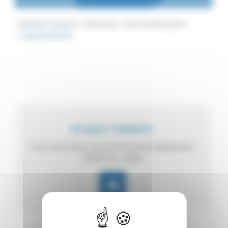
домашняя страница
Компания
наши рекомендации
logo bonduelle
НУЖДА ? ВОПРОС
Если вам нужна дополнительная информация,
свяжитесь с нами.