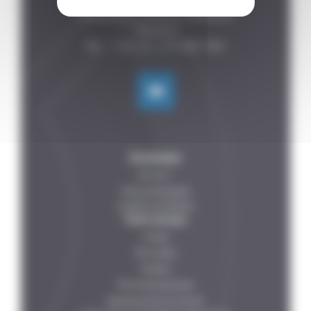
P.A de la Forêt, 8 rue des

Fontenelles, 44140 LE BIGNON

FRANCE

Компания
Кто мы ?
наши рекомендации
НАШИ ПАРТНЕРЫ
Твои нужды
Овощи
Мясо рыбы
Напитки
Молочная продукция
фармацевтические решения